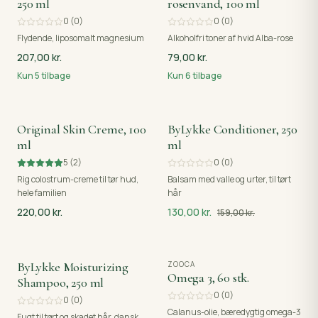
250 ml
rosenvand, 100 ml
0
(
0
)
0
(
0
)
Flydende, liposomalt magnesium
Alkoholfri toner af hvid Alba-rose
207,00 kr.
79,00 kr.
Kun
5
tilbage
Kun
6
tilbage
Original Skin Creme, 100
ByLykke Conditioner, 250
SPAR
29,00 KR.
ml
ml
5
(
2
)
0
(
0
)
Rig colostrum-creme til tør hud,
Balsam med valle og urter, til tørt
hele familien
hår
220,00 kr.
130,00 kr.
159,00 kr.
ByLykke Moisturizing
SPAR
29,00 KR.
ZOOCA
Omega 3, 60 stk.
Shampoo, 250 ml
0
(
0
)
0
(
0
)
Calanus-olie, bæredygtig omega-3
Fugt til tørt og skadet hår, dansk