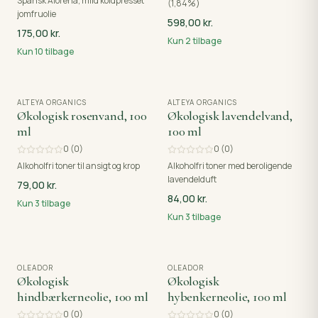
Spansk Aloreña, mild koldpresset
(1,84%)
jomfruolie
598,00 kr.
175,00 kr.
Kun
2
tilbage
Kun
10
tilbage
ALTEYA ORGANICS
ALTEYA ORGANICS
Økologisk rosenvand, 100
Økologisk lavendelvand,
ml
100 ml
0
(
0
)
0
(
0
)
Alkoholfri toner til ansigt og krop
Alkoholfri toner med beroligende
lavendelduft
79,00 kr.
84,00 kr.
Kun
3
tilbage
Kun
3
tilbage
OLEADOR
OLEADOR
Økologisk
Økologisk
hindbærkerneolie, 100 ml
hybenkerneolie, 100 ml
0
(
0
)
0
(
0
)