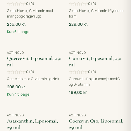
0
(
0
)
0
(
0
)
Glutathion og C-vitamin med
Glutathion og C-vitamin i flydende
mango og dragefrugt
form
236,00 kr.
229,00 kr.
Kun
6
tilbage
ACTINOVO
ACTINOVO
QuerceVit, Liposomal, 250
CurcuVit, Liposomal, 250
ml
ml
0
(
0
)
0
(
0
)
Quercetin med C-vitamin og zink
Curcumin fra gurkemeje, med C-
og D-vitamin
208,00 kr.
199,00 kr.
Kun
4
tilbage
ACTINOVO
ACTINOVO
Astaxanthin, Liposomal,
Coenzym Q10, Liposomal,
250 ml
250 ml