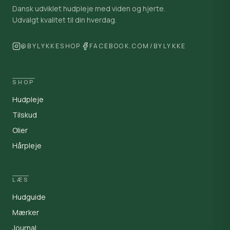
Dansk udviklet hudpleje med viden og hjerte.
Udvalgt kvalitet til din hverdag.
@BYLYKKESHOP
FACEBOOK.COM/BYLYKKE
SHOP
Hudpleje
Tilskud
Olier
Hårpleje
LÆS
ByLykke
Hudguide
By
Offline · vi svarer på din e-mail
Mærker
Åbent man-fre kl. 9-16
Journal