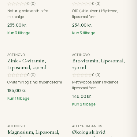
0
(
0
)
0
(
0
)
Naturlig astaxanthin fra
Q10 (ubiquinon) i flydende,
mikroalge
liposomal form
235,00 kr.
234,00 kr.
Kun
3
tilbage
Kun
3
tilbage
ACTINOVO
ACTINOVO
Zink + C-vitamin,
B12-vitamin, Liposomal,
Liposomal, 250 ml
250 ml
0
(
0
)
0
(
0
)
C-vitamin og zink i flydende form
Methylcobalamin i flydende,
liposomal form
185,00 kr.
146,00 kr.
Kun
1
tilbage
Kun
2
tilbage
ACTINOVO
ALTEYA ORGANICS
Magnesium, Liposomal,
Økologisk hvid