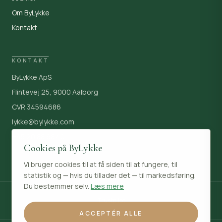
Om ByLykke
Kontakt
KONTAKT
DIT NAVN
ByLykke ApS
Flintevej 25, 9000 Aalborg
CVR 34594686
DIN E-MAIL
lykke@bylykke.com
+45 20 88 98 40
DIN BESKED
Cookies på ByLykke
Vi bruger cookies til at få siden til at fungere, til
statistik og — hvis du tillader det — til markedsføring.
Du bestemmer selv.
Læs mere
Trustpilot
ACCEPTÉR ALLE