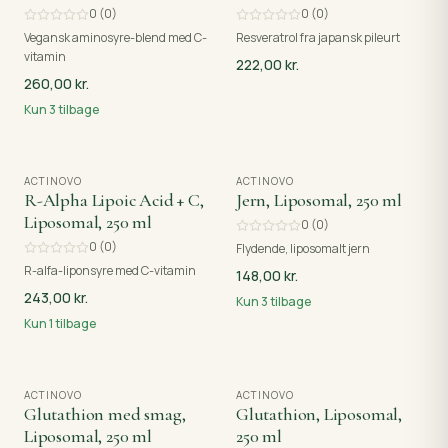
0
(
0
)
0
(
0
)
Vegansk aminosyre-blend med C-
Resveratrol fra japansk pileurt
vitamin
222,00 kr.
260,00 kr.
Kun
3
tilbage
ACTINOVO
ACTINOVO
R-Alpha Lipoic Acid + C,
Jern, Liposomal, 250 ml
Liposomal, 250 ml
0
(
0
)
0
(
0
)
Flydende, liposomalt jern
R-alfa-liponsyre med C-vitamin
148,00 kr.
243,00 kr.
Kun
3
tilbage
Kun
1
tilbage
ACTINOVO
ACTINOVO
Glutathion med smag,
Glutathion, Liposomal,
Liposomal, 250 ml
250 ml