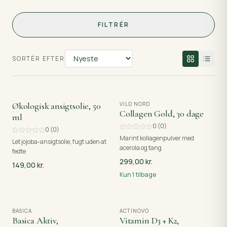
FILTRÉR
SORTÉR EFTER
Økologisk ansigtsolie, 50
VILD NORD
Collagen Gold, 30 dage
ml
0
(
0
)
0
(
0
)
Marint kollagenpulver med
Let jojoba-ansigtsolie, fugt uden at
acerola og tang
fedte
299,00 kr.
149,00 kr.
Kun
1
tilbage
BASICA
ACTINOVO
Basica Aktiv,
Vitamin D3 + K2,