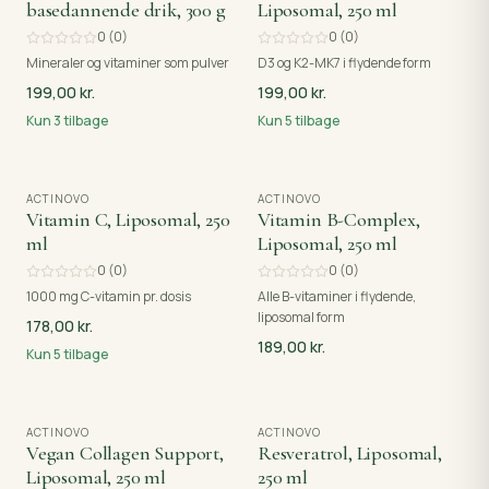
basedannende drik, 300 g
Liposomal, 250 ml
0
(
0
)
0
(
0
)
Mineraler og vitaminer som pulver
D3 og K2-MK7 i flydende form
199,00 kr.
199,00 kr.
Kun
3
tilbage
Kun
5
tilbage
ACTINOVO
ACTINOVO
Vitamin C, Liposomal, 250
Vitamin B-Complex,
ml
Liposomal, 250 ml
0
(
0
)
0
(
0
)
1000 mg C-vitamin pr. dosis
Alle B-vitaminer i flydende,
liposomal form
178,00 kr.
189,00 kr.
Kun
5
tilbage
ACTINOVO
ACTINOVO
UDSOLGT
Vegan Collagen Support,
Resveratrol, Liposomal,
Liposomal, 250 ml
250 ml