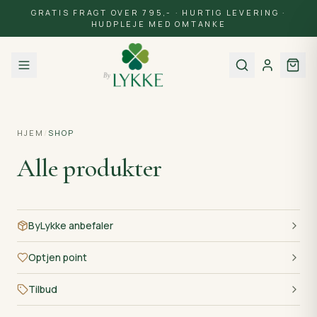
GRATIS FRAGT OVER 795,- · HURTIG LEVERING ·
HUDPLEJE MED OMTANKE
HJEM
/
SHOP
Alle produkter
ByLykke anbefaler
Optjen point
Tilbud