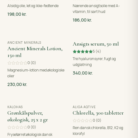
Alsidig olie, let og ikke-fedtende
Nærende ansigtsolie med A-
vitamin, til sart hud
198,00 kr.
186,00 kr.
ANCIENT MINERALS
Ansigts serum, 50 ml
Ancient Minerals Lotion,
5
(
4
)
150 ml
Tre hyaluronsyrer, fugt og
0
(
0
)
udglatning
Magnesium-lotion med økologiske
340,00 kr.
olier
230,00 kr.
KALOHAS
ALIGA AQTIVE
Grønkålspulver,
Chlorella, 300 tabletter
økologisk, 25 x 2 gr
0
(
0
)
0
(
0
)
Ren dansk chlorella, B12, K2 og
klorofyl
Frysetørret økologisk dansk