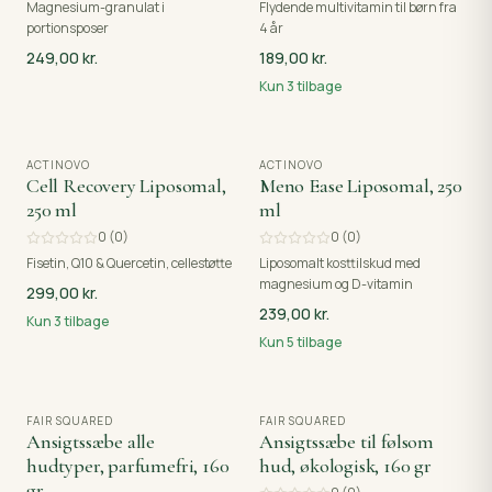
Magnesium-granulat i
Flydende multivitamin til børn fra
portionsposer
4 år
249,00 kr.
189,00 kr.
Kun
3
tilbage
ACTINOVO
ACTINOVO
Cell Recovery Liposomal,
Meno Ease Liposomal, 250
250 ml
ml
0
(
0
)
0
(
0
)
Fisetin, Q10 & Quercetin, cellestøtte
Liposomalt kosttilskud med
magnesium og D-vitamin
299,00 kr.
239,00 kr.
Kun
3
tilbage
Kun
5
tilbage
FAIR SQUARED
FAIR SQUARED
Ansigtssæbe alle
Ansigtssæbe til følsom
hudtyper, parfumefri, 160
hud, økologisk, 160 gr
gr