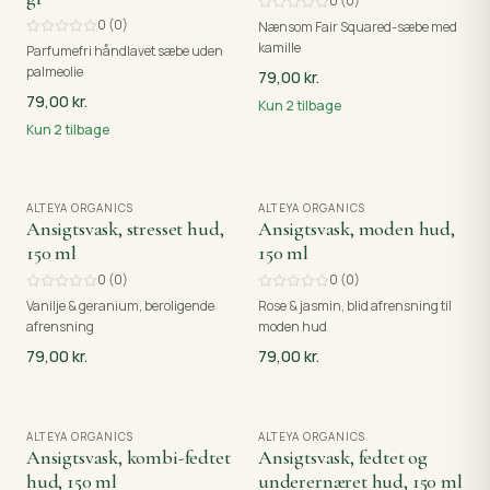
0
(
0
)
0
(
0
)
Nænsom Fair Squared-sæbe med
kamille
Parfumefri håndlavet sæbe uden
palmeolie
79,00 kr.
79,00 kr.
Kun
2
tilbage
Kun
2
tilbage
ALTEYA ORGANICS
UDSOLGT
ALTEYA ORGANICS
UDSOLGT
Ansigtsvask, stresset hud,
Ansigtsvask, moden hud,
150 ml
150 ml
0
(
0
)
0
(
0
)
Vanilje & geranium, beroligende
Rose & jasmin, blid afrensning til
afrensning
moden hud
79,00 kr.
79,00 kr.
ALTEYA ORGANICS
ALTEYA ORGANICS
Ansigtsvask, kombi-fedtet
Ansigtsvask, fedtet og
hud, 150 ml
underernæret hud, 150 ml