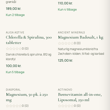
grønkål
110,00 kr.
189,00 kr.
Kun
4
tilbage
Kun
2
tilbage
ALIGA AQTIVE
ANCIENT MINERALS
Chlorella & Spirulina, 300
Magnesium Badesalt, 1 kg
tabletter
0
(
0
)
0
(
0
)
Naturlig magnesiumklorid fra
Zechstein-kilden, til fod- og karbad
Dansk chlorella & spirulina, B12 og
klorofyl
125,00 kr.
100,00 kr.
Kun
5
tilbage
DIASPORAL
UDSOLGT
ACTINOVO
Magnesium, 50 pk. à 250
Børnevitamin all-in-one,
mg
Liposomal, 250 ml
0
(
0
)
0
(
0
)