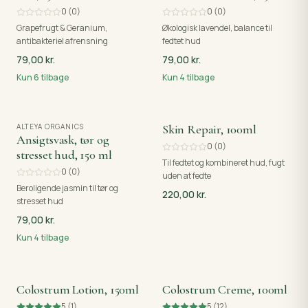
0
(
0
)
0
(
0
)
Grapefrugt & Geranium,
Økologisk lavendel, balance til
antibakteriel afrensning
fedtet hud
79,00 kr.
79,00 kr.
Kun
6
tilbage
Kun
4
tilbage
ALTEYA ORGANICS
Skin Repair, 100ml
Ansigtsvask, tør og
0
(
0
)
stresset hud, 150 ml
Til fedtet og kombineret hud, fugt
0
(
0
)
uden at fedte
Beroligende jasmin til tør og
220,00 kr.
stresset hud
79,00 kr.
Kun
4
tilbage
Colostrum Lotion, 150ml
Colostrum Creme, 100ml
5
(
1
)
5
(
12
)