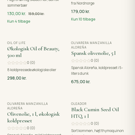
fra Nordnorge
sommerbær
179,00 kr.
130,00 kr.
159,00 kr.
Kun
10
tilbage
Kun
4
tilbage
OIL OF LIFE
OLIVARERA MANZANILLA
Økologisk Oil of Beauty,
ALOREÑA
Spansk olivenolie, 5 l
500 ml
0
(
0
)
0
(
0
)
Spansk Aloreña, koldpresset i 5-
8 koldpressede økologiske olier
liters dunk
298,00 kr.
675,00 kr.
OLIVARERA MANZANILLA
OLEADOR
ALOREÑA
Black Cumin Seed Oil
Olivenolie, 1 l, økologisk
HTQ, 1 l
koldpresset
0
(
0
)
0
(
0
)
Sort kommen, højt thymoquinon