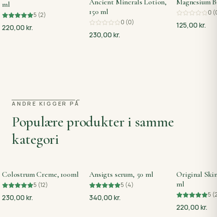
Ancient Minerals Lotion,
Magnesium Ba
ml
150 ml
0
(
5
(
2
)
0
(
0
)
125,00 kr.
220,00 kr.
230,00 kr.
ANDRE KIGGER PÅ
Populære produkter i samme
kategori
Colostrum Creme, 100ml
Ansigts serum, 50 ml
Original Ski
ml
5
(
12
)
5
(
4
)
5
(
230,00 kr.
340,00 kr.
220,00 kr.