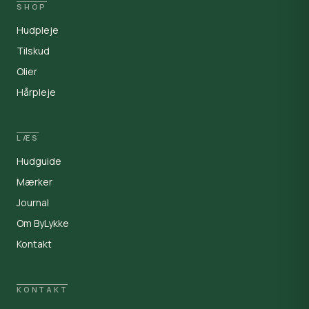
SHOP
Hudpleje
Tilskud
Olier
Hårpleje
LÆS
Hudguide
ByLykke
By
Mærker
Offline · vi svarer på din e-mail
Åbent man-fre kl. 9-16
Journal
Om ByLykke
Kontakt
KONTAKT