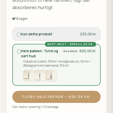
Bodylotion til hele familien, fugt der
absorberes hurtigt
På lager
Kun dette produkt
225,00 kr.
MEST VALGT
·
SPAR
44,00 KR.
Hele pakken:
Tynd og
600,00 kr.
644,00 kr.
sart hud
Colostrum Lotion, 150ml + Ansigts serum, 50 ml +
Økologisk hvid rosenvand, 100 ml
TILFØJ HELE PAKKEN
—
600,00 KR.
Inkl. moms. Levering 1-3 hverdage.