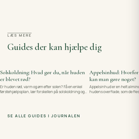
LÆS MERE
Guides der kan hjælpe dig
Solskoldning: Hvad gør du, når huden
Appelsinhud: Hvorfor 
er blevet rød?
kan man gøre noget?
Er huden rød, varm og øm efter solen? Få en enkel
Appelsinhud er en helt almind
førstehjælpsplan, lær forskellen på solskoldning og
hudens overflade, som de flest
soleksem, og se hvornår parfumefri hudpleje kan
ærlig forklaring på, hvorfor de
bruges.
faktisk kan og ikke kan.
SE ALLE GUIDES I JOURNALEN