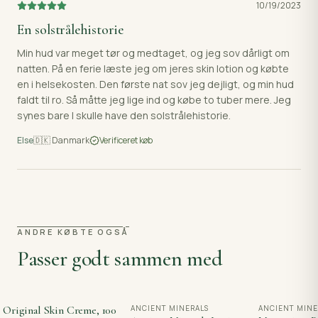
10/19/2023
En solstrålehistorie
Min hud var meget tør og medtaget, og jeg sov dårligt om
natten. På en ferie læste jeg om jeres skin lotion og købte
en i helsekosten. Den første nat sov jeg dejligt, og min hud
faldt til ro. Så måtte jeg lige ind og købe to tuber mere. Jeg
synes bare I skulle have den solstrålehistorie.
Else
🇩🇰
Danmark
Verificeret køb
ANDRE KØBTE OGSÅ
Passer godt sammen med
Original Skin Creme, 100
ANCIENT MINERALS
ANCIENT MINE