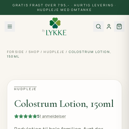
GRATIS FRAGT OVER 795,- · HURTIG LEVERING ·
HUDPLEJE MED OMTANKE
FORSIDE
/
SHOP
/
HUDPLEJE
/
COLOSTRUM LOTION,
150ML
HUDPLEJE
Colostrum Lotion, 150ml
5
1
anmeldelser