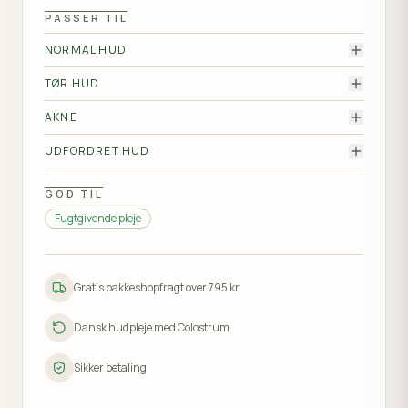
PASSER TIL
NORMAL HUD
Let bodylotion der optages hurtigt og giver huden
TØR HUD
fugt uden at fedte.
Tilfører rigeligt med fugt til tørre områder som
AKNE
albuer, knæ og ben, og efterlader huden blød.
Let og hurtigt optagelig, giver fugt uden at føles
UDFORDRET HUD
tung på huden.
Parfumefri og mild, rar til sart hud på større områder.
GOD TIL
Fugtgivende pleje
Gratis pakkeshopfragt over 795 kr.
Dansk hudpleje med Colostrum
Sikker betaling