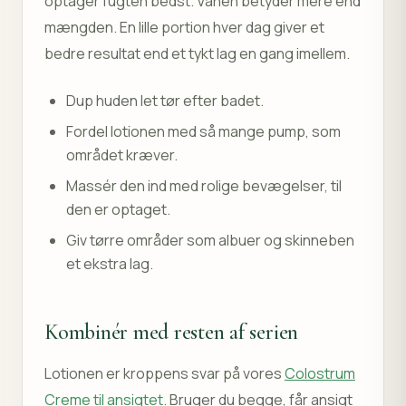
optager fugten bedst. Vanen betyder mere end
mængden. En lille portion hver dag giver et
bedre resultat end et tykt lag en gang imellem.
Dup huden let tør efter badet.
Fordel lotionen med så mange pump, som
området kræver.
Massér den ind med rolige bevægelser, til
den er optaget.
Giv tørre områder som albuer og skinneben
et ekstra lag.
Kombinér med resten af serien
Lotionen er kroppens svar på vores
Colostrum
Creme til ansigtet
. Bruger du begge, får ansigt